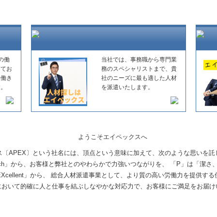
の働
当社では、事務職から専門業
してお
務のスペシャリストまで、貴
た働き
社のニーズに最も適した人材
す。
を派遣いたします。
ス〔APEX〕という社名には、頂点という意味に加えて、次のような思いを託
ch」から、お客様と弊社とのやわらかで力強いつながりを、 「P」は「潔さ、若々
Xcellent」から、 総合人材派遣事業として、より質の高い労働力を提供す
において的確に人と仕事を結ぶしなやかな対応力で、お客様にご満足をお届け