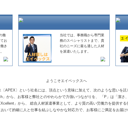
の働
当社では、事務職から専門業
してお
務のスペシャリストまで、貴
た働き
社のニーズに最も適した人材
す。
を派遣いたします。
ス〔APEX〕という社名には、頂点という意味に加えて、次のような思いを託
ch」から、お客様と弊社とのやわらかで力強いつながりを、 「P」は「潔さ、若々
Xcellent」から、 総合人材派遣事業として、より質の高い労働力を提供す
において的確に人と仕事を結ぶしなやかな対応力で、お客様にご満足をお届け