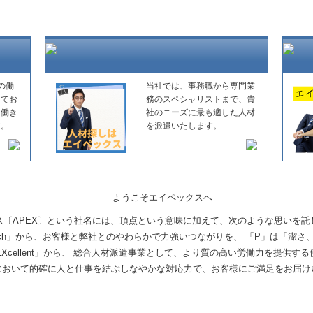
の働
当社では、事務職から専門業
してお
務のスペシャリストまで、貴
た働き
社のニーズに最も適した人材
す。
を派遣いたします。
ス〔APEX〕という社名には、頂点という意味に加えて、次のような思いを託
ch」から、お客様と弊社とのやわらかで力強いつながりを、 「P」は「潔さ、若々
Xcellent」から、 総合人材派遣事業として、より質の高い労働力を提供す
において的確に人と仕事を結ぶしなやかな対応力で、お客様にご満足をお届け