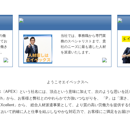
の働
当社では、事務職から専門業
してお
務のスペシャリストまで、貴
た働き
社のニーズに最も適した人材
す。
を派遣いたします。
ス〔APEX〕という社名には、頂点という意味に加えて、次のような思いを託
ch」から、お客様と弊社とのやわらかで力強いつながりを、 「P」は「潔さ、若々
Xcellent」から、 総合人材派遣事業として、より質の高い労働力を提供す
において的確に人と仕事を結ぶしなやかな対応力で、お客様にご満足をお届け