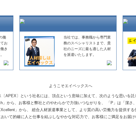
の働
当社では、事務職から専門業
してお
務のスペシャリストまで、貴
た働き
社のニーズに最も適した人材
す。
を派遣いたします。
ス〔APEX〕という社名には、頂点という意味に加えて、次のような思いを託
ch」から、お客様と弊社とのやわらかで力強いつながりを、 「P」は「潔さ、若々
Xcellent」から、 総合人材派遣事業として、より質の高い労働力を提供す
において的確に人と仕事を結ぶしなやかな対応力で、お客様にご満足をお届け